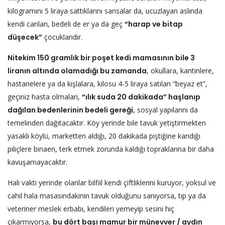
kilogramını 5 liraya sattıklarını sansalar da, ucuzlayan aslında
kendi canları, bedeli de er ya da geç
“harap ve bitap
düşecek”
çocuklarıdır.
Nitekim 150 gramlık bir poşet kedi mamasının bile 3
liranın altında olamadığı bu zamanda
, okullara, kantinlere,
hastanelere ya da kışlalara, kilosu 4-5 liraya satılan “beyaz et”,
geçiniz hasta olmaları,
“ılık suda 20 dakikada” haşlanıp
dağılan bedenlerinin bedeli gereği
, sosyal yapılarını da
temelinden dağıtacaktır. Köy yerinde bile tavuk yetiştirmekten
yasaklı köylü, marketten aldığı, 20 dakikada piştiğine kandığı
piliçlere binaen, terk etmek zorunda kaldığı topraklarına bir daha
kavuşamayacaktır.
Hali vakti yerinde olanlar bilfiil kendi çiftliklerini kuruyor, yoksul ve
cahil hala masasındakinin tavuk olduğunu sanıyorsa, tıp ya da
veteriner meslek erbabı, kendileri yemeyip sesini hiç
çıkarmıyorsa,
bu dört başı mamur bir münevver / aydın