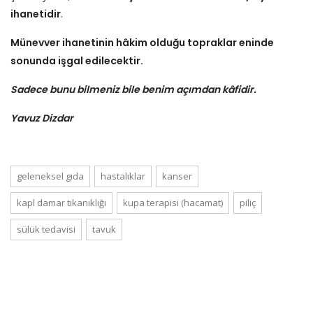
ihanetidir
.
Münevver ihanetinin hâkim olduğu topraklar eninde
sonunda işgal edilecektir.
Sadece bunu bilmeniz bile benim açımdan kâfidir.
Yavuz Dizdar
geleneksel gıda
hastalıklar
kanser
kapl damar tıkanıklığı
kupa terapisi (hacamat)
piliç
sülük tedavisi
tavuk