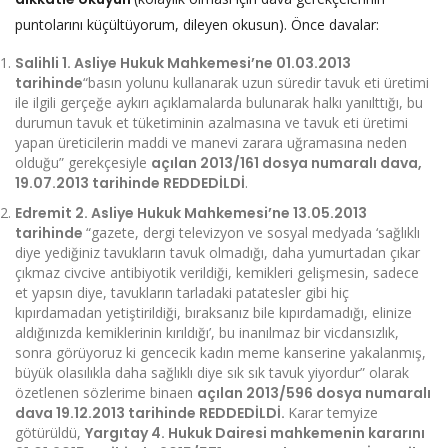
puntolarını küçültüyorum, dileyen okusun). Önce davalar:
Salihli 1. Asliye Hukuk Mahkemesi’ne 01.03.2013
tarihinde
“basın yolunu kullanarak uzun süredir tavuk eti üretimi
ile ilgili gerçeğe aykırı açıklamalarda bulunarak halkı yanılttığı, bu
durumun tavuk et tüketiminin azalmasına ve tavuk eti üretimi
yapan üreticilerin maddi ve manevi zarara uğramasına neden
olduğu” gerekçesiyle
açılan 2013/161 dosya numaralı dava,
19.07.2013 tarihinde REDDEDİLDİ
.
Edremit 2. Asliye Hukuk Mahkemesi’ne 13.05.2013
tarihinde
“gazete, dergi televizyon ve sosyal medyada ‘sağlıklı
diye yediğiniz tavukların tavuk olmadığı, daha yumurtadan çıkar
çıkmaz civcive antibiyotik verildiği, kemikleri gelişmesin, sadece
et yapsın diye, tavukların tarladaki patatesler gibi hiç
kıpırdamadan yetiştirildiği, bıraksanız bile kıpırdamadığı, elinize
aldığınızda kemiklerinin kırıldığı’, bu inanılmaz bir vicdansızlık,
sonra görüyoruz ki gencecik kadın meme kanserine yakalanmış,
büyük olasılıkla daha sağlıklı diye sık sık tavuk yiyordur” olarak
özetlenen sözlerime binaen
açılan 2013/596 dosya numaralı
dava 19.12.2013 tarihinde REDDEDİLDİ.
Karar temyize
götürüldü,
Yargıtay 4. Hukuk Dairesi mahkemenin kararını