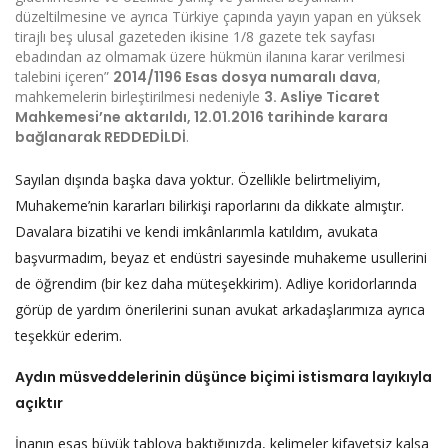
düzeltilmesine ve ayrıca Türkiye çapında yayın yapan en yüksek
tirajlı beş ulusal gazeteden ikisine 1/8 gazete tek sayfası
ebadından az olmamak üzere hükmün ilanına karar verilmesi
talebini içeren”
2014/1196 Esas dosya numaralı dava
,
mahkemelerin birleştirilmesi nedeniyle
3. Asliye Ticaret
Mahkemesi’ne aktarıldı, 12.01.2016 tarihinde karara
bağlanarak REDDEDİLDİ
.
Sayılan dışında başka dava yoktur. Özellikle belirtmeliyim,
Muhakeme’nin kararları bilirkişi raporlarını da dikkate almıştır.
Davalara bizatihi ve kendi imkânlarımla katıldım, avukata
başvurmadım, beyaz et endüstri sayesinde muhakeme usullerini
de öğrendim (bir kez daha müteşekkirim). Adliye koridorlarında
görüp de yardım önerilerini sunan avukat arkadaşlarımıza ayrıca
teşekkür ederim.
Aydın müsveddelerinin düşünce biçimi istismara layıkıyla
açıktır
İnanın esas büyük tabloya baktığınızda, kelimeler kifayetsiz kalsa