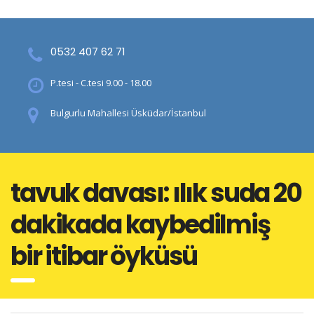
0532 407 62 71
P.tesi - C.tesi 9.00 - 18.00
Bulgurlu Mahallesi Üsküdar/İstanbul
tavuk davası: ilık suda 20
dakikada kaybedilmiş
bir i̇tibar öyküsü