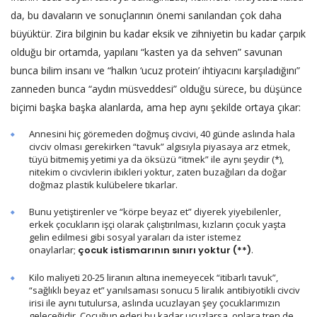
da, bu davaların ve sonuçlarının önemi sanılandan çok daha
büyüktür. Zira bilginin bu kadar eksik ve zihniyetin bu kadar çarpık
olduğu bir ortamda, yapılanı “kasten ya da sehven” savunan
bunca bilim insanı ve “halkın ‘ucuz protein’ ihtiyacını karşıladığını”
zanneden bunca “aydın müsveddesi” olduğu sürece, bu düşünce
biçimi başka başka alanlarda, ama hep aynı şekilde ortaya çıkar:
Annesini hiç göremeden doğmuş civcivi, 40 günde aslında hala
civciv olması gerekirken “tavuk” algısıyla piyasaya arz etmek,
tüyü bitmemiş yetimi ya da öksüzü “itmek” ile aynı şeydir (*),
nitekim o civcivlerin ibikleri yoktur, zaten buzağıları da doğar
doğmaz plastik kulübelere tıkarlar.
Bunu yetiştirenler ve “körpe beyaz et” diyerek yiyebilenler,
erkek çocukların işçi olarak çalıştırılması, kızların çocuk yaşta
gelin edilmesi gibi sosyal yaraları da ister istemez
onaylarlar;
çocuk istismarının sınırı yoktur (**)
.
Kilo maliyeti 20-25 liranın altına inemeyecek “itibarlı tavuk”,
“sağlıklı beyaz et” yanılsaması sonucu 5 liralık antibiyotikli civciv
irisi ile aynı tutulursa, aslında ucuzlayan şey çocuklarımızın
geleceğidir. Çocuğun ederi bu kadar ucuzlarsa, onlara tren de