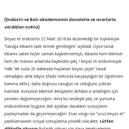
(Endüstri ve Batı akademisinin davalarla ve ısrarlarla
vardıkları nokta)
Beyaz et endüstrisi 22 Mart 2016’da düzenlediği bir toplantıyla
“tavuğa itibarını iade etmek gerektiğini” açıkladı. Oysa tavuk
itibarını zaten hiçbir zaman kaybetmemişti, itibarını hem bilimsel
hem de manevi anlamda kaybeden piliç / beyaz et endüstrisiydi.
Halk “ılık suda 20 dakikada haşlanan beyaz şeyin” tavuk
olmadığını artık biliyor (ifade metroda karşılaştığım bir öğretmen
hanıma aittir), daha doğrusu tavuğun ne olduğunu çoktan
hatırladı. Konunun bilimsel detaylarını defalarca anlattığım için
yeniden değinmeyeceğim. Ama bu vesileyle piliç ve yumurta
endüstrilerinin bugüne dek açtıkları davaların sonuçlarını
paylaşmadan da geçemeyeceğim. Esas vurgu ise “ucuz beyaz et”
yanılsamasının sosyal sonuçlarına yönelik olacaktır.
Lütfen
dikkatle okuyun
(kolaylık olması için dava gerekçelerinin