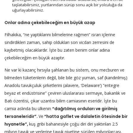
taşlatabilirsiniz, yurtlarından sürüp sonu açık bir yolculuğa da
uğurlayabilirsiniz.
Onlar adına çekebileceğim en büyük azap
Filhakika, “ne yaptıklarını bilmelerine rağmen” ısrarı içlerine
sindirdikleri zaman, sahip oldukları son vicdan zerresini de
kaybetmiş olacaklardır. İşte bu zaten benim onlar adına
çekebileceğim en büyük azaptır.
Ne var ki kazanç hırsıyla şahlanan bu sistem, onu mecburen ve
bilmeden tüketenlerin değil, bile bile göz yuman, saf (kandırılmış)
Anadolu tavukçuluk şirketlerini (alavere, ‘Delaware’) “entegre
beyaz et endüstrisine” çeviren uluslararası sermaye, bakanlık ve
Batı özentisi, çıkar uzantısı bilim camiasının eseridir. İşte bu
camia aslında bu ülkenin
“dağıtılmış orduları ve girilmiş
tersaneleridir”.
Ve
“hatta gaflet ve dalaletin ötesinde bir
hıyanetle”,
kuş gribi bahanesiyle çoğu diri diri yaktırılan 2.5
milyon tavuk ve yerlerine tavuk niyetine sürülen milyonlarcası,