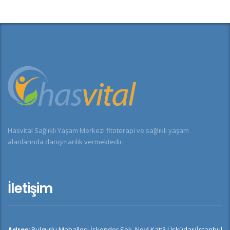
Hasvital Sağlıklı Yaşam Merkezi fitoterapi ve sağlıklı yaşam
alanlarında danışmanlık vermektedir.
İletişim
Adres:
Bulgurlu Mahallesi İskender Sok. No:4 Kat:3 Üsküdar/İstanbul