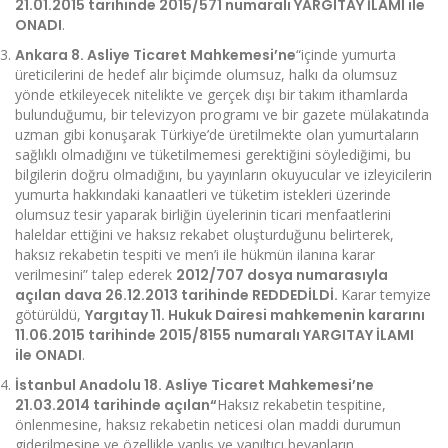
21.01.2015 tarihinde 2015/571 numaralı YARGITAY İLAMI ile
ONADI
.
Ankara 8. Asliye Ticaret Mahkemesi’ne
“içinde yumurta
üreticilerini de hedef alır biçimde olumsuz, halkı da olumsuz
yönde etkileyecek nitelikte ve gerçek dışı bir takım ithamlarda
bulunduğumu, bir televizyon programı ve bir gazete mülakatında
uzman gibi konuşarak Türkiye’de üretilmekte olan yumurtaların
sağlıklı olmadığını ve tüketilmemesi gerektiğini söylediğimi, bu
bilgilerin doğru olmadığını, bu yayınların okuyucular ve izleyicilerin
yumurta hakkındaki kanaatleri ve tüketim istekleri üzerinde
olumsuz tesir yaparak birliğin üyelerinin ticari menfaatlerini
haleldar ettiğini ve haksız rekabet oluşturduğunu belirterek,
haksız rekabetin tespiti ve men’i ile hükmün ilanına karar
verilmesini” talep ederek
2012/707 dosya numarasıyla
açılan dava 26.12.2013 tarihinde REDDEDİLDİ.
Karar temyize
götürüldü,
Yargıtay 11. Hukuk Dairesi mahkemenin kararını
11.06.2015 tarihinde 2015/8155 numaralı YARGITAY İLAMI
ile ONADI
.
İstanbul Anadolu 18. Asliye Ticaret Mahkemesi’ne
21.03.2014 tarihinde açılan
“
Haksız rekabetin tespitine,
önlenmesine, haksız rekabetin neticesi olan maddi durumun
giderilmesine ve özellikle yanlış ve yanıltıcı beyanların