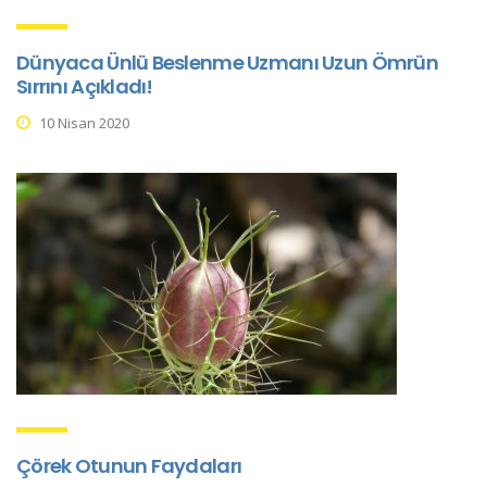
Dünyaca Ünlü Beslenme Uzmanı Uzun Ömrün
Sırrını Açıkladı!
10 Nisan 2020
Çörek Otunun Faydaları