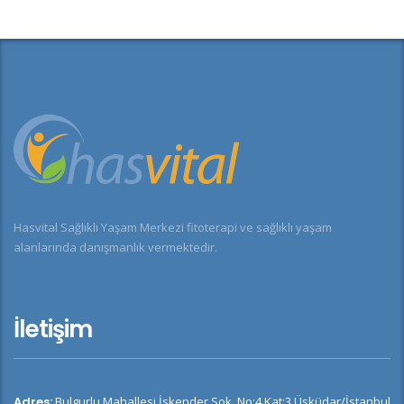
Hasvital Sağlıklı Yaşam Merkezi fitoterapi ve sağlıklı yaşam
alanlarında danışmanlık vermektedir.
İletişim
Adres:
Bulgurlu Mahallesi İskender Sok. No:4 Kat:3 Üsküdar/İstanbul