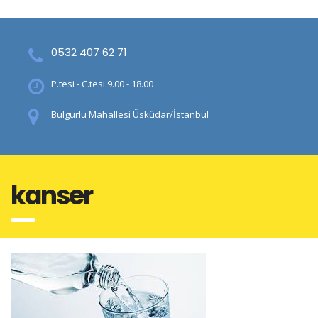
0532 407 62 71
P.tesi - C.tesi 9.00 - 18.00
Bulgurlu Mahallesi Üsküdar/İstanbul
kanser