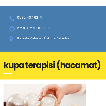
0532 407 62 71
P.tesi - C.tesi 9.00 - 18.00
Bulgurlu Mahallesi Üsküdar/İstanbul
kupa terapisi (hacamat)