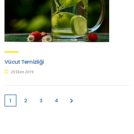
Vücut Temizliği
29 Ekim 2019
1
2
3
4