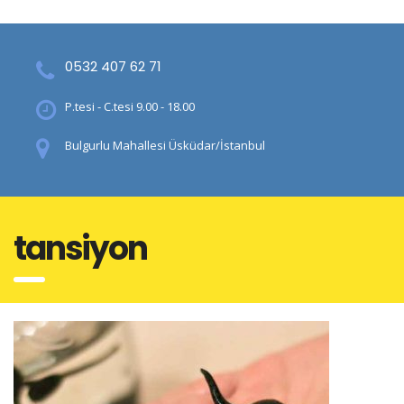
0532 407 62 71
P.tesi - C.tesi 9.00 - 18.00
Bulgurlu Mahallesi Üsküdar/İstanbul
tansiyon