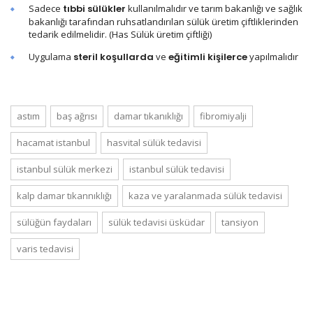
Sadece
tıbbi sülükler
kullanılmalıdır ve tarım bakanlığı ve sağlık
bakanlığı tarafından ruhsatlandırılan sülük üretim çiftliklerinden
tedarik edilmelidir. (Has Sülük üretim çiftliği)
Uygulama
steril koşullarda
ve
eğitimli kişilerce
yapılmalıdır
astım
baş ağrısı
damar tıkanıklığı
fibromiyalji
hacamat istanbul
hasvital sülük tedavisi
istanbul sülük merkezi
istanbul sülük tedavisi
kalp damar tıkannıklığı
kaza ve yaralanmada sülük tedavisi
sülüğün faydaları
sülük tedavisi üsküdar
tansiyon
varis tedavisi