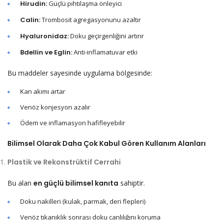
Hirudin:
Güçlü pıhtılaşma önleyici
Calin:
Trombosit agregasyonunu azaltır
Hyaluronidaz:
Doku geçirgenliğini artırır
Bdellin ve Eglin:
Anti-inflamatuvar etki
Bu maddeler sayesinde uygulama bölgesinde:
Kan akımı artar
Venöz konjesyon azalır
Ödem ve inflamasyon hafifleyebilir
Bilimsel Olarak Daha Çok Kabul Gören Kullanım Alanları
Plastik ve Rekonstrüktif Cerrahi
Bu alan
en güçlü bilimsel kanıta
sahiptir.
Doku nakilleri (kulak, parmak, deri flepleri)
Venöz tıkanıklık sonrası doku canlılığını koruma