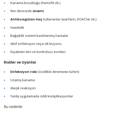
Kanama bozukluğu (hemofili vb.)
İleri derecede
anemi
Antikoagülan ilaç
kullananlar (warfarin, DOAC’lar vb.)
Hamilelik
Bağışıklık sistemi baskılanmış hastalar
Aktif enfeksiyon veya cilt lezyonu
Diyabetin ileri ve kontrolsüz evreleri
Riskler ve Uyarılar
Enfeksiyon riski
(özellikle
Aeromonas
türleri)
Uzamış kanama
Alerjik reaksiyon
Yanlış uygulamada ciddi komplikasyonlar
Bu nedenle: