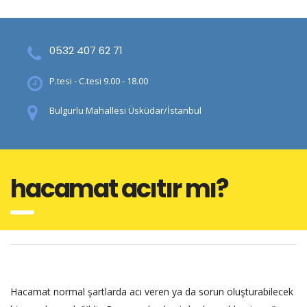
0532 407 62 71
P.tesi - C.tesi 9.00 - 18.00
Bulgurlu Mahallesi Üsküdar/İstanbul
hacamat acıtır mı?
Hacamat normal şartlarda acı veren ya da sorun oluşturabilecek