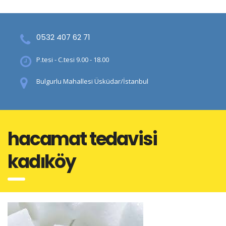
0532 407 62 71
P.tesi - C.tesi 9.00 - 18.00
Bulgurlu Mahallesi Üsküdar/İstanbul
hacamat tedavisi
kadıköy