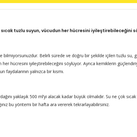
 sıcak tuzlu suyun, vücudun her hücresini iyileştirebileceğini s
e bilmiyorsunuzdur. Belirli sürede ve doğru bir şekilde içilen tuzlu su, 
er hücresini iyileştirebileceğini söylüyor. Ayrıca kemiklerin güçlendiriy
un faydalarının yalnızca bir kısmı.
rdağını yaklaşık 500 ml’yi alacak kadar büyük olmalıdır. Su ne çok sıcak
ğınız bu yöntemi bir hafta ara vererek tekrarlayabilirsiniz.