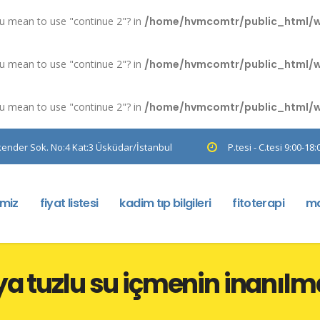
you mean to use "continue 2"? in
/home/hvmcomtr/public_html/wp-
you mean to use "continue 2"? in
/home/hvmcomtr/public_html/wp-
you mean to use "continue 2"? in
/home/hvmcomtr/public_html/wp-
kender Sok. No:4 Kat:3 Üsküdar/İstanbul
P.tesi - C.tesi 9:00-18:
imiz
fiyat listesi
kadim tıp bilgileri
fitoterapi
ma
ya tuzlu su içmenin inanılm