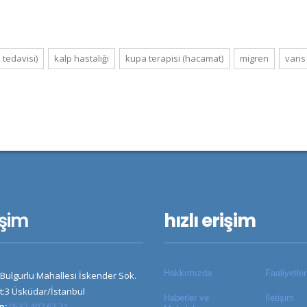
 tedavisi)
kalp hastalığı
kupa terapisi (hacamat)
migren
varis
işim
hızlı erişim
Hakkımızda
Faaliyetle
Bulgurlu Mahallesi İskender Sok.
t:3 Üsküdar/İstanbul
Haberler ve
İletişim
n:
0532 407 62 71