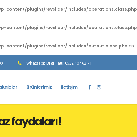
content/plugins/revslider/includes/operations.class.php
content/plugins/revslider/includes/operations.class.php
content/plugins/revslider/includes/output.class.php
on
00
Whatsapp Bilgi Hattı: 0532 407 62 71
kaleler
ürünlerimiz
iletişim
az faydaları!