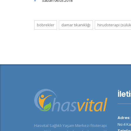
Sabah 06.03.2018
böbrekler
damar tıkanıklığı
hirudoterapi (sülük
İlet
Adres:
No:4 Ka
Hasvital Sağlıklı Yaşam Merkezi fitoterapi
Telefo