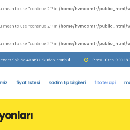
you mean to use "continue 2"? in
/home/hvmcomtr/public_html/wp-
you mean to use "continue 2"? in
/home/hvmcomtr/public_html/wp-
you mean to use "continue 2"? in
/home/hvmcomtr/public_html/wp-
kender Sok. No:4 Kat:3 Üsküdar/İstanbul
P.tesi - C.tesi 9:00-18:
imiz
fiyat listesi
kadim tıp bilgileri
fitoterapi
ma
yonları