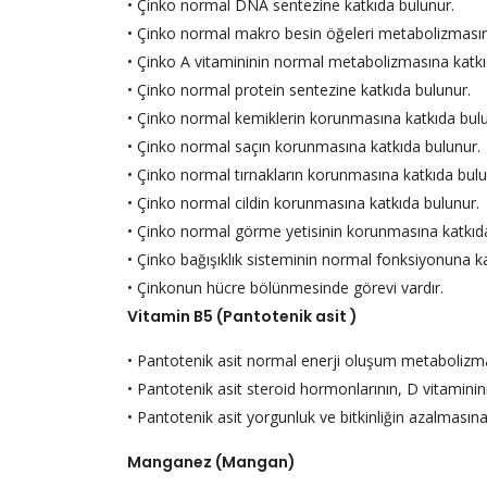
• Çinko normal DNA sentezine katkıda bulunur.
• Çinko normal makro besin öğeleri metabolizmasın
• Çinko A vitamininin normal metabolizmasına katkı
• Çinko normal protein sentezine katkıda bulunur.
• Çinko normal kemiklerin korunmasına katkıda bulu
• Çinko normal saçın korunmasına katkıda bulunur.
• Çinko normal tırnakların korunmasına katkıda bulu
• Çinko normal cildin korunmasına katkıda bulunur.
• Çinko normal görme yetisinin korunmasına katkıd
• Çinko bağışıklık sisteminin normal fonksiyonuna k
• Çinkonun hücre bölünmesinde görevi vardır.
Vitamin B5 (Pantotenik asit )
• Pantotenik asit normal enerji oluşum metabolizma
• Pantotenik asit steroid hormonlarının, D vitaminini
• Pantotenik asit yorgunluk ve bitkinliğin azalmasına
Manganez (Mangan)