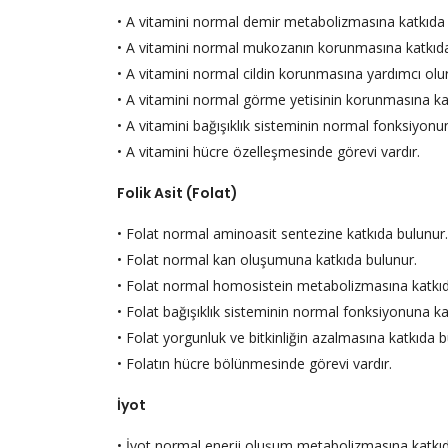
• A vitamini normal demir metabolizmasına katkıda 
• A vitamini normal mukozanın korunmasına katkıda
• A vitamini normal cildin korunmasına yardımcı olur
• A vitamini normal görme yetisinin korunmasına ka
• A vitamini bağışıklık sisteminin normal fonksiyonu
• A vitamini hücre özelleşmesinde görevi vardır.
Folik Asit (Folat)
• Folat normal aminoasit sentezine katkıda bulunur.
• Folat normal kan oluşumuna katkıda bulunur.
• Folat normal homosistein metabolizmasına katkıd
• Folat bağışıklık sisteminin normal fonksiyonuna ka
• Folat yorgunluk ve bitkinliğin azalmasına katkıda b
• Folatın hücre bölünmesinde görevi vardır.
İyot
• İyot normal enerji oluşum metabolizmasına katkıd