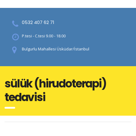
0532 407 62 71
P.tesi - C.tesi 9.00 - 18.00
Bulgurlu Mahallesi Üsküdar/İstanbul
sülük (hirudoterapi)
tedavisi