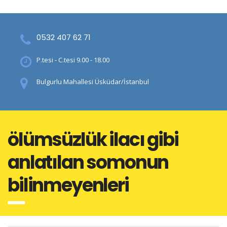
0532 407 62 71
P.tesi - C.tesi 9.00 - 18.00
Bulgurlu Mahallesi Üsküdar/İstanbul
ölümsüzlük ilacı gibi
anlatılan somonun
bilinmeyenleri