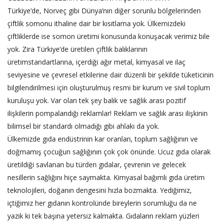
Türkiye’de, Norveç gibi Dünya’nın diğer sorunlu bölgelerinden
çiftlik somonu ithaline dair bir kısıtlama yok. Ülkemizdeki
çiftliklerde ise somon üretimi konusunda konuşacak verimiz bile
yok. Zira Türkiye’de üretilen çiftlik balıklarının
üretimstandartlarına, içerdiği ağır metal, kimyasal ve ilaç
seviyesine ve çevresel etkilerine dair düzenli bir şekilde tüketicinin
bilgilendirilmesi için oluşturulmuş resmi bir kurum ve sivil toplum
kuruluşu yok. Var olan tek şey balık ve sağlık arası pozitif
ilişkilerin pompalandığı reklamlar! Reklam ve sağlık arası ilişkinin
bilimsel bir standardı olmadığı gibi ahlakı da yok.
Ülkemizde gıda endüstrinin kar oranları, toplum sağlığının ve
doğmamış çocuğun sağlığının çok çok önünde. Ucuz gıda olarak
üretildiği savlanan bu türden gıdalar, çevrenin ve gelecek
nesillerin sağlığını hiçe saymakta. Kimyasal bağımlı gıda üretim
teknolojileri, doğanın dengesini hızla bozmakta. Yediğimiz,
içtiğimiz her gıdanın kontrolünde bireylerin sorumluğu da ne
yazık ki tek başına yetersiz kalmakta. Gıdaların reklam yüzleri