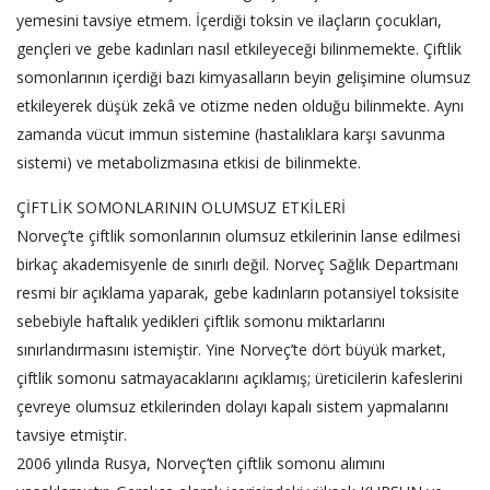
yemesini tavsiye etmem. İçerdiği toksin ve ilaçların çocukları,
gençleri ve gebe kadınları nasıl etkileyeceği bilinmemekte. Çiftlik
somonlarının içerdiği bazı kimyasalların beyin gelişimine olumsuz
etkileyerek düşük zekâ ve otizme neden olduğu bilinmekte. Aynı
zamanda vücut immun sistemine (hastalıklara karşı savunma
sistemi) ve metabolizmasına etkisi de bilinmekte.
ÇİFTLİK SOMONLARININ OLUMSUZ ETKİLERİ
Norveç’te çiftlik somonlarının olumsuz etkilerinin lanse edilmesi
birkaç akademisyenle de sınırlı değil. Norveç Sağlık Departmanı
resmi bir açıklama yaparak, gebe kadınların potansiyel toksisite
sebebiyle haftalık yedikleri çiftlik somonu miktarlarını
sınırlandırmasını istemiştir. Yine Norveç’te dört büyük market,
çiftlik somonu satmayacaklarını açıklamış; üreticilerin kafeslerini
çevreye olumsuz etkilerinden dolayı kapalı sistem yapmalarını
tavsiye etmiştir.
2006 yılında Rusya, Norveç’ten çiftlik somonu alımını