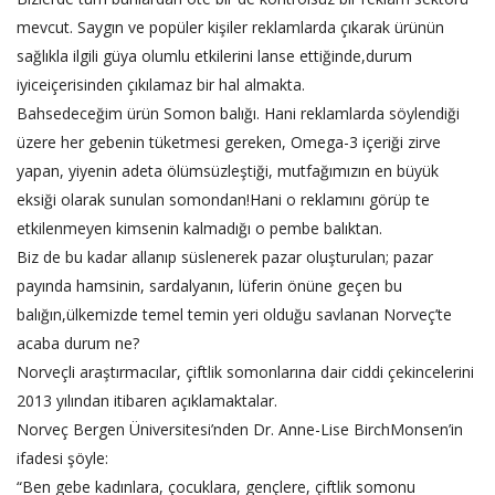
mevcut. Saygın ve popüler kişiler reklamlarda çıkarak ürünün
sağlıkla ilgili güya olumlu etkilerini lanse ettiğinde,durum
iyiceiçerisinden çıkılamaz bir hal almakta.
Bahsedeceğim ürün Somon balığı. Hani reklamlarda söylendiği
üzere her gebenin tüketmesi gereken, Omega-3 içeriği zirve
yapan, yiyenin adeta ölümsüzleştiği, mutfağımızın en büyük
eksiği olarak sunulan somondan!Hani o reklamını görüp te
etkilenmeyen kimsenin kalmadığı o pembe balıktan.
Biz de bu kadar allanıp süslenerek pazar oluşturulan; pazar
payında hamsinin, sardalyanın, lüferin önüne geçen bu
balığın,ülkemizde temel temin yeri olduğu savlanan Norveç’te
acaba durum ne?
Norveçli araştırmacılar, çiftlik somonlarına dair ciddi çekincelerini
2013 yılından itibaren açıklamaktalar.
Norveç Bergen Üniversitesi’nden Dr. Anne-Lise BirchMonsen’in
ifadesi şöyle:
“Ben gebe kadınlara, çocuklara, gençlere, çiftlik somonu