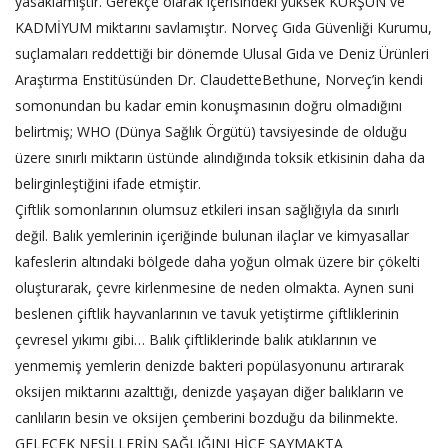
yasaklamıştır. Gerekçe olarak içerisindeki yüksek KURŞUN ve
KADMİYUM miktarını savlamıştır. Norveç Gıda Güvenliği Kurumu,
suçlamaları reddettiği bir dönemde Ulusal Gıda ve Deniz Ürünleri
Araştırma Enstitüsünden Dr. ClaudetteBethune, Norveç’in kendi
somonundan bu kadar emin konuşmasının doğru olmadığını
belirtmiş; WHO (Dünya Sağlık Örgütü) tavsiyesinde de olduğu
üzere sınırlı miktarın üstünde alındığında toksik etkisinin daha da
belirginleştiğini ifade etmiştir.
Çiftlik somonlarının olumsuz etkileri insan sağlığıyla da sınırlı
değil. Balık yemlerinin içeriğinde bulunan ilaçlar ve kimyasallar
kafeslerin altındaki bölgede daha yoğun olmak üzere bir çökelti
oluşturarak, çevre kirlenmesine de neden olmakta. Aynen suni
beslenen çiftlik hayvanlarının ve tavuk yetiştirme çiftliklerinin
çevresel yıkımı gibi… Balık çiftliklerinde balık atıklarının ve
yenmemiş yemlerin denizde bakteri popülasyonunu artırarak
oksijen miktarını azalttığı, denizde yaşayan diğer balıkların ve
canlıların besin ve oksijen çemberini bozduğu da bilinmekte.
GELECEK NESİLLERİN SAĞLIĞINI HİÇE SAYMAKTA