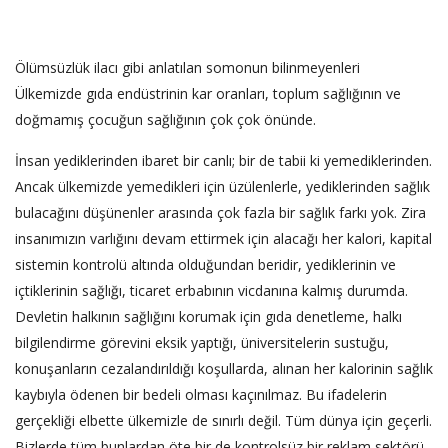
Ölümsüzlük ilacı gibi anlatılan somonun bilinmeyenleri
Ülkemizde gıda endüstrinin kar oranları, toplum sağlığının ve
doğmamış çocuğun sağlığının çok çok önünde.
İnsan yediklerinden ibaret bir canlı; bir de tabii ki yemediklerinden.
Ancak ülkemizde yemedikleri için üzülenlerle, yediklerinden sağlık
bulacağını düşünenler arasında çok fazla bir sağlık farkı yok. Zira
insanımızın varlığını devam ettirmek için alacağı her kalori, kapital
sistemin kontrolü altında olduğundan beridir, yediklerinin ve
içtiklerinin sağlığı, ticaret erbabının vicdanına kalmış durumda.
Devletin halkının sağlığını korumak için gıda denetleme, halkı
bilgilendirme görevini eksik yaptığı, üniversitelerin sustuğu,
konuşanların cezalandırıldığı koşullarda, alınan her kalorinin sağlık
kaybıyla ödenen bir bedeli olması kaçınılmaz. Bu ifadelerin
gerçekliği elbette ülkemizle de sınırlı değil. Tüm dünya için geçerli.
Bizlerde tüm bunlardan öte bir de kontrolsüz bir reklam sektörü