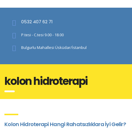
0532 407 62 71
P.tesi - C.tesi 9.00 - 18.00
Bulgurlu Mahallesi Üsküdar/İstanbul
kolon hidroterapi
Kolon Hidroterapi Hangi Rahatsızlıklara İyi Gelir?