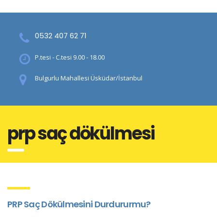
0532 407 62 71
P.tesi - C.tesi 9.00 - 18.00
Bulgurlu Mahallesi Üsküdar/İstanbul
prp saç dökülmesi
PRP Saç Dökülmesini Durdururmu?