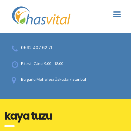
0532 407 62 71
P.tesi - C.tesi 9.00 - 18.00
Bulgurlu Mahallesi Üsküdar/İstanbul
kaya tuzu