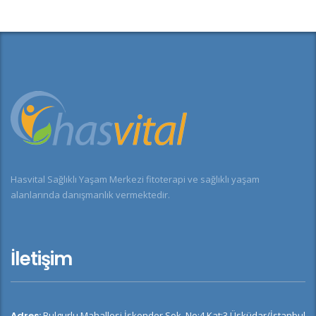
Hasvital Sağlıklı Yaşam Merkezi fitoterapi ve sağlıklı yaşam
alanlarında danışmanlık vermektedir.
İletişim
Adres:
Bulgurlu Mahallesi İskender Sok. No:4 Kat:3 Üsküdar/İstanbul