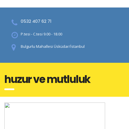
0532 407 62 71
P.tesi - C.tesi 9.00 - 18.00
Bulgurlu Mahallesi Üsküdar/İstanbul
huzur ve mutluluk