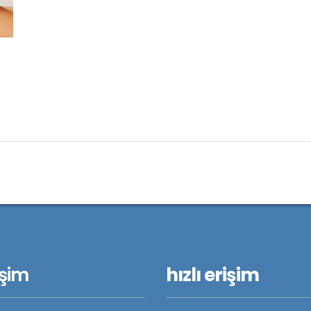
işim
hızlı erişim