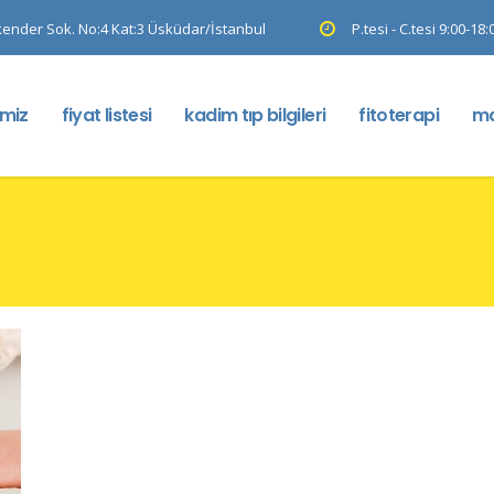
kender Sok. No:4 Kat:3 Üsküdar/İstanbul
P.tesi - C.tesi 9:00-18:
imiz
fiyat listesi
kadim tıp bilgileri
fitoterapi
ma