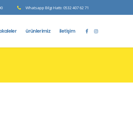
00
Whatsapp Bilgi Hattı: 0532 407 62 71
kaleler
ürünlerimiz
iletişim