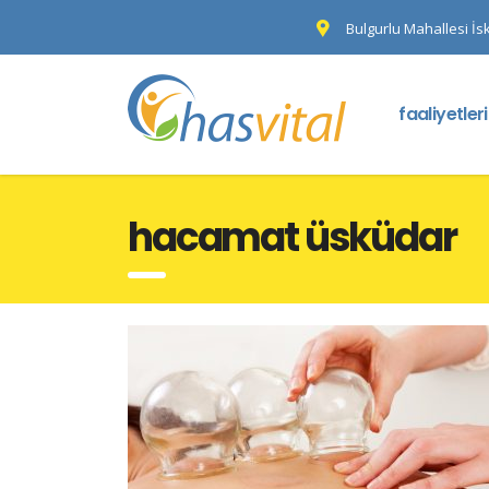
Bulgurlu Mahallesi İs
faaliyetler
hacamat üsküdar