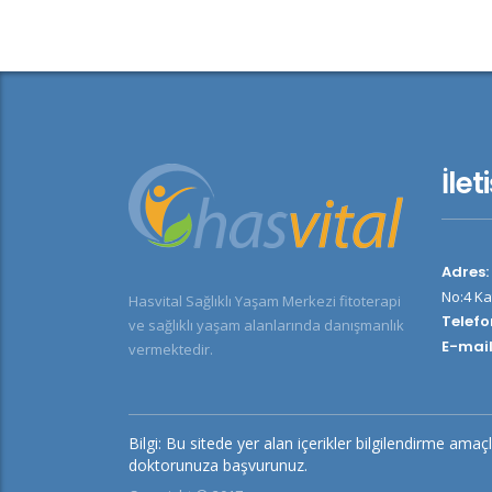
İlet
Adres:
No:4 Ka
Hasvital Sağlıklı Yaşam Merkezi fitoterapi
Telefo
ve sağlıklı yaşam alanlarında danışmanlık
E-mail
vermektedir.
Bilgi: Bu sitede yer alan içerikler bilgilendirme amaçlı
doktorunuza başvurunuz.