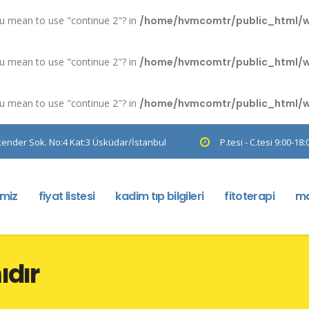
you mean to use "continue 2"? in
/home/hvmcomtr/public_html/wp-
you mean to use "continue 2"? in
/home/hvmcomtr/public_html/wp-
you mean to use "continue 2"? in
/home/hvmcomtr/public_html/wp-
kender Sok. No:4 Kat:3 Üsküdar/İstanbul
P.tesi - C.tesi 9:00-18:
imiz
fiyat listesi
kadim tıp bilgileri
fitoterapi
ma
ıdır