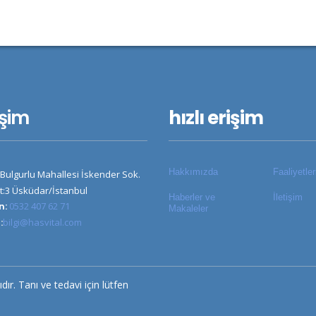
işim
hızlı erişim
Hakkımızda
Faaliyetle
Bulgurlu Mahallesi İskender Sok.
t:3 Üsküdar/İstanbul
Haberler ve
İletişim
n:
0532 407 62 71
Makaleler
:
bilgi@hasvital.com
dır. Tanı ve tedavi için lütfen