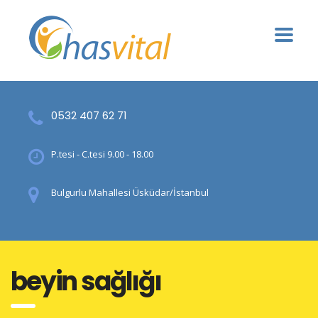
0532 407 62 71
P.tesi - C.tesi 9.00 - 18.00
Bulgurlu Mahallesi Üsküdar/İstanbul
beyin sağlığı